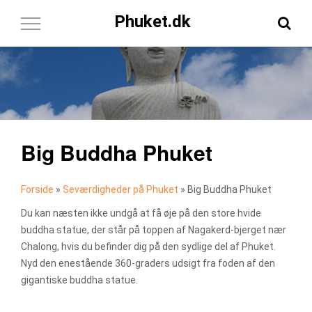
Phuket.dk
Toggle
Navigation
Big Buddha Phuket
Forside
»
Seværdigheder på Phuket
»
Big Buddha Phuket
Du kan næsten ikke undgå at få øje på den store hvide
buddha statue, der står på toppen af Nagakerd-bjerget nær
Chalong, hvis du befinder dig på den sydlige del af Phuket.
Nyd den enestående 360-graders udsigt fra foden af den
gigantiske buddha statue.