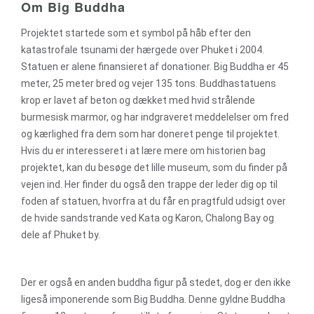
Om Big Buddha
Projektet startede som et symbol på håb efter den
katastrofale tsunami der hærgede over Phuket i 2004.
Statuen er alene finansieret af donationer. Big Buddha er 45
meter, 25 meter bred og vejer 135 tons. Buddhastatuens
krop er lavet af beton og dækket med hvid strålende
burmesisk marmor, og har indgraveret meddelelser om fred
og kærlighed fra dem som har doneret penge til projektet.
Hvis du er interesseret i at lære mere om historien bag
projektet, kan du besøge det lille museum, som du finder på
vejen ind. Her finder du også den trappe der leder dig op til
foden af statuen, hvorfra at du får en pragtfuld udsigt over
de hvide sandstrande ved Kata og Karon, Chalong Bay og
dele af Phuket by.
Der er også en anden buddha figur på stedet, dog er den ikke
ligeså imponerende som Big Buddha. Denne gyldne Buddha