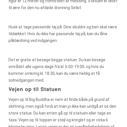
figur er 12 meter og fremstillet af messing. Statuen er lavet
til ære for den nu afdøde dronning Sirikit.
Husk at tage passende tøj på. Dine skuldre og ben skal være
tildækket. Hvis du ikke har passende tøj på, kan du låne
påklædning ved indgangen.
Det er gratis at besøge begge statuer. Du kan besøge
området alle ugens dage fra kl. 6.00-19.00, og hvis du
kommer omkring kl. 18.30, kan du være heldig at få
solnedgangen med.
Vejen op til Statuen
Vejen op til Big Buddha er nem at finde både på grund af
skiltning, men også fordi at man jo ikke kan undgå at se den
store statue. Du kan enten gå op til statuen eller tage en
taxa. Vejen op til toppen er stejl og kringlet og er cirka 6
kilometer lang. Langs vejen er der et overflødighedshorn af