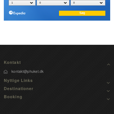
Kontakt
kontakt@phuket.dk
Nyttige Links
Destinationer
Booking